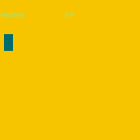
Weiterbildung
Sketchnotes
More
Mediennutzung