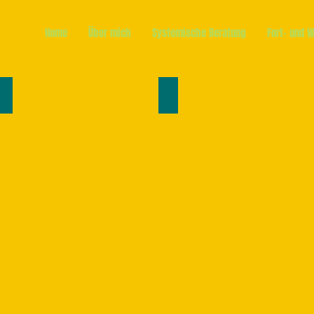
Home
Über mich
Systemische Beratung
Fort- und 
Hilfe bei Streit 2
Hilfe bei Streit 3